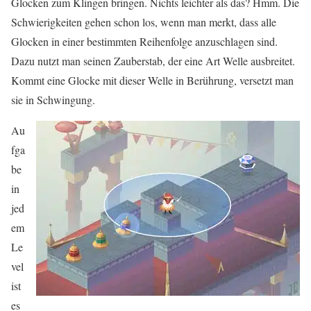
Glocken zum Klingen bringen. Nichts leichter als das? Hmm. Die
Schwierigkeiten gehen schon los, wenn man merkt, dass alle
Glocken in einer bestimmten Reihenfolge anzuschlagen sind.
Dazu nutzt man seinen Zauberstab, der eine Art Welle ausbreitet.
Kommt eine Glocke mit dieser Welle in Berührung, versetzt man
sie in Schwingung.
Au
fga
be
in
jed
em
Le
vel
ist
es