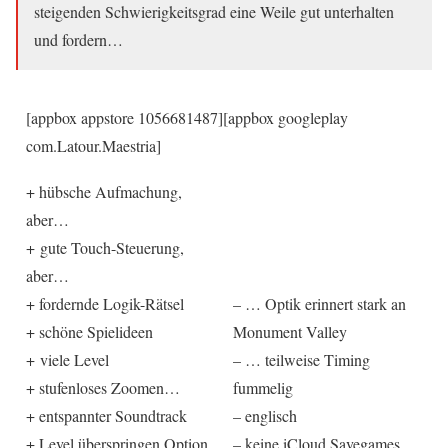
steigenden Schwierigkeitsgrad eine Weile gut unterhalten
und fordern…
[appbox appstore 1056681487][appbox googleplay
com.Latour.Maestria]
+ hübsche Aufmachung,
aber…
+ gute Touch-Steuerung,
aber…
+ fordernde Logik-Rätsel
– … Optik erinnert stark an
+ schöne Spielideen
Monument Valley
+ viele Level
– … teilweise Timing
+ stufenloses Zoomen…
fummelig
+ entspannter Soundtrack
– englisch
+ Level überspringen Option
– keine iCloud Savegames