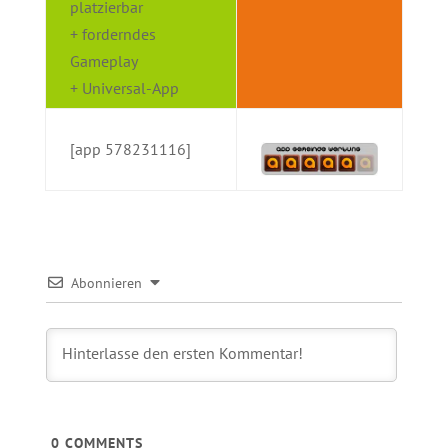
platzierbar
+ forderndes
Gameplay
+ Universal-App
[app 578231116]
Abonnieren
0
COMMENTS