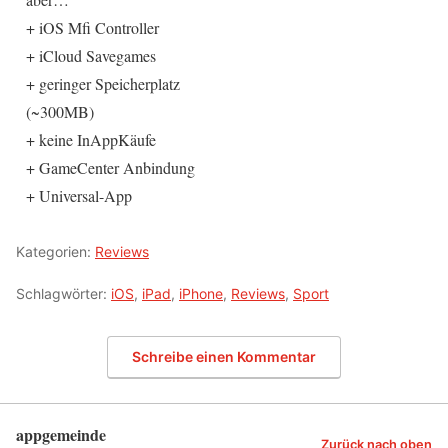
+ iOS Mfi Controller
+ iCloud Savegames
+ geringer Speicherplatz
(~300MB)
+ keine InAppKäufe
+ GameCenter Anbindung
+ Universal-App
Kategorien:
Reviews
Schlagwörter:
iOS
,
iPad
,
iPhone
,
Reviews
,
Sport
Schreibe einen Kommentar
appgemeinde
Zurück nach oben