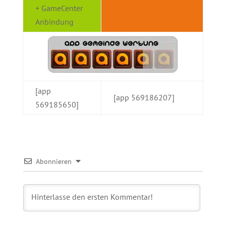
+ GameCenter
Anbindung
[app
[app 569186207]
569185650]
Abonnieren