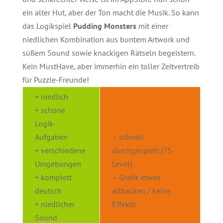
ein alter Hut, aber der Ton macht die Musik. So kann
das Logikspiel
Pudding Monsters
mit einer
niedlichen Kombination aus buntem Artwork und
süßem Sound sowie knackigen Rätseln begeistern.
Kein MustHave, aber immerhin ein toller Zeitvertreib
für Puzzle-Freunde!
+ niedlich
+ schöne
Logik-
Aufgaben
– schnell
+ verschiedene
durchgespielt (75
Umgebungen
Level)
+ komplett
– Grafik etwas
deutsch
altbacken / keine
+ niedlicher
Effekte
Sound