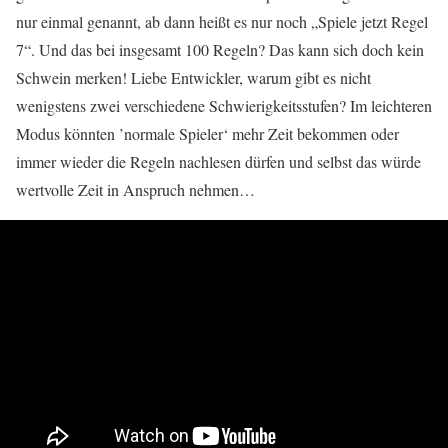
nur einmal genannt, ab dann heißt es nur noch „Spiele jetzt Regel
7“. Und das bei insgesamt 100 Regeln? Das kann sich doch kein
Schwein merken! Liebe Entwickler, warum gibt es nicht
wenigstens zwei verschiedene Schwierigkeitsstufen? Im leichteren
Modus könnten ’normale Spieler‘ mehr Zeit bekommen oder
immer wieder die Regeln nachlesen dürfen und selbst das würde
wertvolle Zeit in Anspruch nehmen…