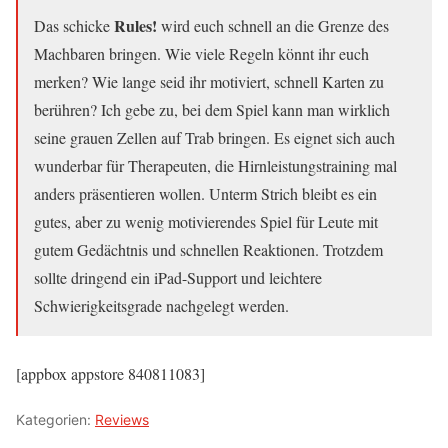
Rules!
Das schicke
wird euch schnell an die Grenze des
Machbaren bringen. Wie viele Regeln könnt ihr euch
merken? Wie lange seid ihr motiviert, schnell Karten zu
berühren? Ich gebe zu, bei dem Spiel kann man wirklich
seine grauen Zellen auf Trab bringen. Es eignet sich auch
wunderbar für Therapeuten, die Hirnleistungstraining mal
anders präsentieren wollen. Unterm Strich bleibt es ein
gutes, aber zu wenig motivierendes Spiel für Leute mit
gutem Gedächtnis und schnellen Reaktionen. Trotzdem
sollte dringend ein iPad-Support und leichtere
Schwierigkeitsgrade nachgelegt werden.
[appbox appstore 840811083]
Kategorien:
Reviews