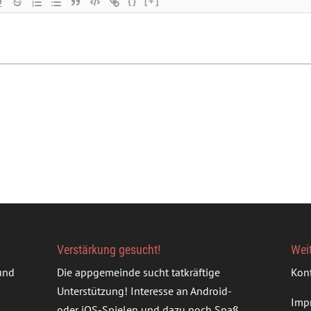
{}
[+]
Verstärkung gesucht!
Wei
rund
Die appgemeinde sucht tatkräftige
Kon
Unterstützung! Interesse an Android-
Imp
oder iOS-Spielen und dazu noch Spaß