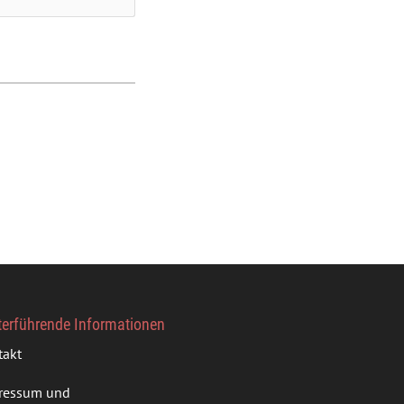
terführende Informationen
takt
ressum und