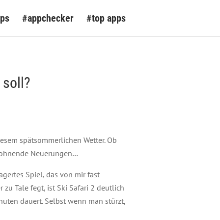
pps
#appchecker
#top apps
 soll?
diesem spätsommerlichen Wetter. Ob
ch lohnende Neuerungen…
gertes Spiel, das von mir fast
 Tale fegt, ist Ski Safari 2 deutlich
nuten dauert. Selbst wenn man stürzt,