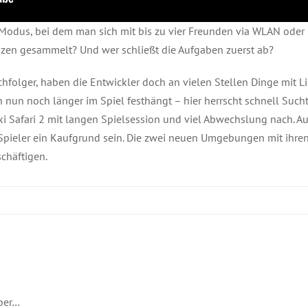
-Modus, bei dem man sich mit bis zu vier Freunden via WLAN oder 
nzen gesammelt? Und wer schließt die Aufgaben zuerst ab?
hfolger, haben die Entwickler doch an vielen Stellen Dinge mit Li
n nun noch länger im Spiel festhängt – hier herrscht schnell Such
i Safari 2 mit langen Spielsession und viel Abwechslung nach. Au
Spieler ein Kaufgrund sein. Die zwei neuen Umgebungen mit ihre
chäftigen.
ber…