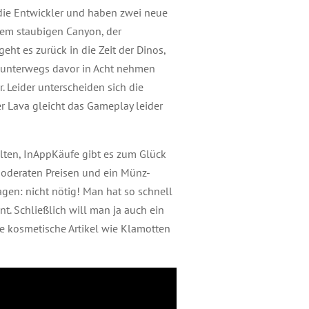
 die Entwickler und haben zwei neue
em staubigen Canyon, der
eht es zurück in die Zeit der Dinos,
h unterwegs davor in Acht nehmen
r. Leider unterscheiden sich die
Lava gleicht das Gameplay leider
ten, InAppKäufe gibt es zum Glück
moderaten Preisen und ein Münz-
gen: nicht nötig! Man hat so schnell
. Schließlich will man ja auch ein
e kosmetische Artikel wie Klamotten