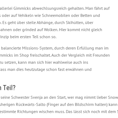
allerlei Gimmicks abwechlsungsreich gehalten. Man fährt auf
s oder auf Vehikeln wie Schneemobilen oder Betten und
o. Es geht über steile Abhänge, durch Skihütten, über
bahnen oder grinded auf Wolken. Hier kommt nicht gleich
inzip beim ersten Teil schon so.
ut balancierte Missions-System, durch deren Erfüllung man im
micks im Shop freischaltet. Auch der Vergleich mit Freunden
zu setzen, kann man sich hier wahlweise auch ins
 dass man dies heutzutage schon fast erwähnen und
 Teil?
seine Schwester Svenja an den Start, wer mag nimmt lieber Snowb
sherigen Rückwärts-Salto (Finger auf den Bildschirm halten) kan
estimmte Richtungen wischen muss. Das lässt sich noch mit dem 