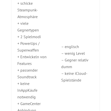
+ schicke
Steampunk-
Atmosphäre
+ viele
Gegnertypen
+ 2 Spielmodi
+ PowerUps /
– englisch
Superwaffen
– wenig Level
+ Entwickeln von
– Gegner relativ
Features
dumm
+ passender
– keine iCloud-
Soundtrack
Spielstände
+ keine
InAppKäufe
notwendig
+ GameCenter
Anbindung