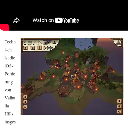
Techn
isch
ist die
iOS-
Portie
rung
von
Valha
lla
Hills
insges