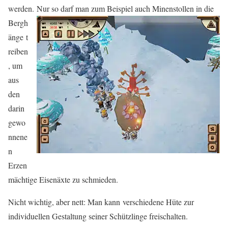
werden.
Nur so darf man zum Beispiel auch Minenstollen in die
Bergh
änge t
reiben
, um
aus
den
darin
gewo
nnene
n
Erzen
mächtige Eisenäxte zu schmieden.
Nicht wichtig, aber nett: Man kann verschiedene Hüte zur
individuellen Gestaltung seiner Schützlinge freischalten.