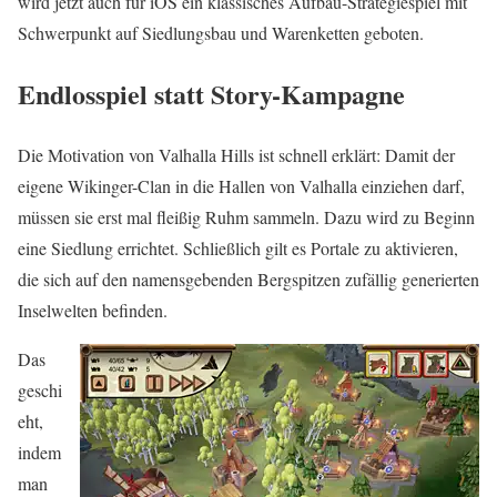
wird jetzt auch für iOS ein klassisches Aufbau-Strategiespiel mit
Schwerpunkt auf Siedlungsbau und Warenketten geboten.
Endlosspiel statt Story-Kampagne
Die Motivation von Valhalla Hills ist schnell erklärt: Damit der
eigene Wikinger-Clan in die Hallen von Valhalla einziehen darf,
müssen sie erst mal fleißig Ruhm sammeln. Dazu wird zu Beginn
eine Siedlung errichtet. Schließlich gilt es Portale zu aktivieren,
die sich auf den namensgebenden Bergspitzen zufällig generierten
Inselwelten befinden.
Das
geschi
eht,
indem
man