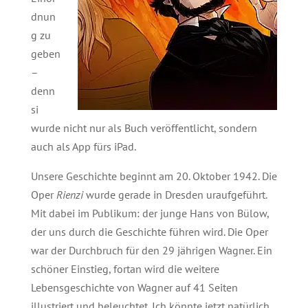
dnun
g zu
geben
–
denn
si
wurde nicht nur als Buch veröffentlicht, sondern
auch als App fürs iPad.
Unsere Geschichte beginnt am 20. Oktober 1942. Die
Oper
Rienzi
wurde gerade in Dresden uraufgeführt.
Mit dabei im Publikum: der junge Hans von Bülow,
der uns durch die Geschichte führen wird. Die Oper
war der Durchbruch für den 29 jährigen Wagner. Ein
schöner Einstieg, fortan wird die weitere
Lebensgeschichte von Wagner auf 41 Seiten
illustriert und beleuchtet. Ich könnte jetzt natürlich