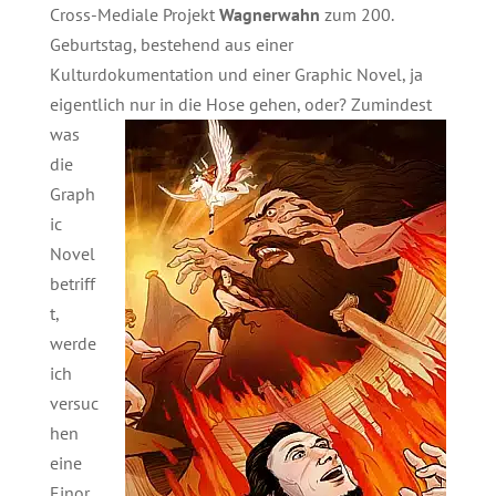
Cross-Mediale Projekt
Wagnerwahn
zum 200.
Geburtstag, bestehend aus einer
Kulturdokumentation und einer Graphic Novel, ja
eigentlich nur in die Hose
gehen, oder? Zumindest
was
die
Graph
ic
Novel
betriff
t,
werde
ich
versuc
hen
eine
Einor