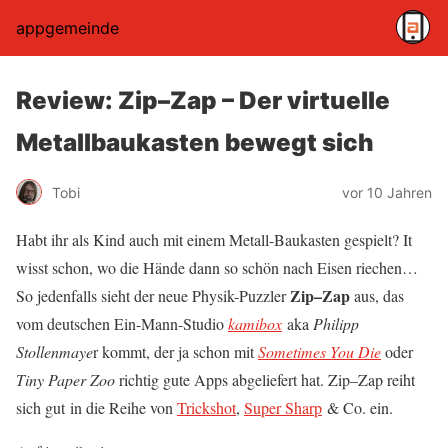
appgemeinde
Review: Zip–Zap – Der virtuelle
Metallbaukasten bewegt sich
Tobi
vor 10 Jahren
Habt ihr als Kind auch mit einem Metall-Baukasten gespielt? It
wisst schon, wo die Hände dann so schön nach Eisen riechen…
Zip–Zap
So jedenfalls sieht der neue Physik-Puzzler
aus, das
vom deutschen Ein-Mann-Studio
kamibox
aka
Philipp
Stollenmaye
r kommt, der ja schon mit
Sometimes You Die
oder
Tiny Paper Zoo
richtig gute Apps abgeliefert hat. Zip–Zap reiht
sich gut in die Reihe von
Trickshot
,
Super Sharp
& Co. ein.