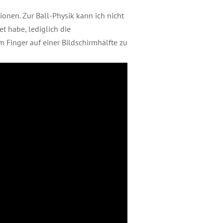
nen. Zur Ball-Physik kann ich nicht
et habe, lediglich die
 Finger auf einer Bildschirmhälfte zu