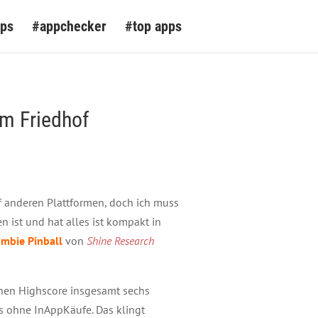
pps
#appchecker
#top apps
em Friedhof
uf anderen Plattformen, doch ich muss
 ist und hat alles ist kompakt in
mbie Pinball
von
Shine Research
chen Highscore insgesamt sechs
es ohne InAppKäufe. Das klingt