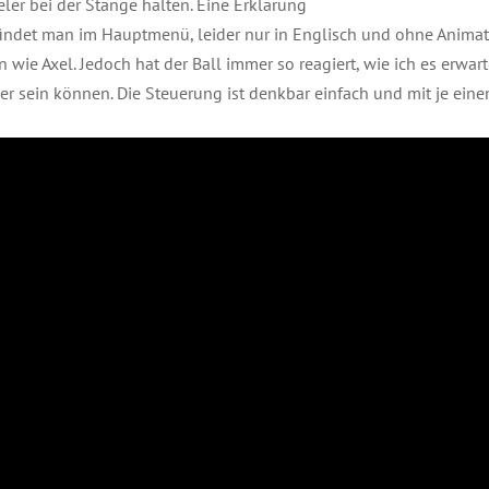
eler bei der Stange halten. Eine Erklärung
ndet man im Hauptmenü, leider nur in Englisch und ohne Animatio
n wie Axel. Jedoch hat der Ball immer so reagiert, wie ich es erwart
r sein können. Die Steuerung ist denkbar einfach und mit je einem