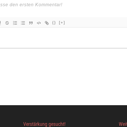
{}
[+]
Verstärkung gesucht!
Wei