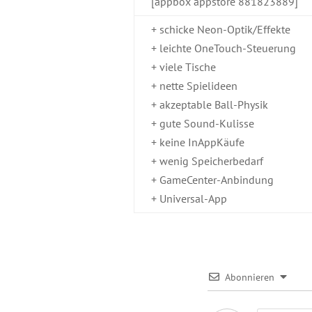
[appbox appstore 881823889]
+ schicke Neon-Optik/Effekte
+ leichte OneTouch-Steuerung
+ viele Tische
+ nette Spielideen
+ akzeptable Ball-Physik
+ gute Sound-Kulisse
+ keine InAppKäufe
+ wenig Speicherbedarf
+ GameCenter-Anbindung
+ Universal-App
Abonnieren