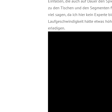
Einfällen, die auch auf Dauer den Spi
zu den Tischen und den Segmenten fi
viel sagen, da ich hier kein Experte bi
Laufgeschwindigkeit hätte etwas höhe
erledigen.