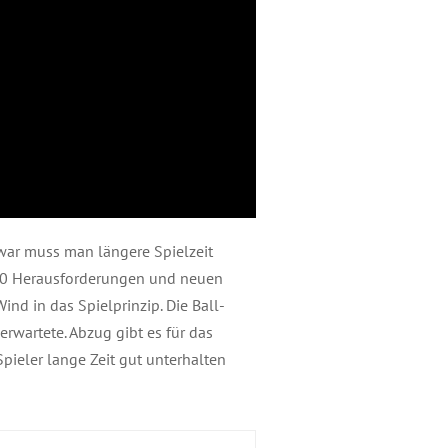
Zwar muss man längere Spielzeit
p 70 Herausforderungen und neuen
nd in das Spielprinzip. Die Ball-
erwartete. Abzug gibt es für das
pieler lange Zeit gut unterhalten