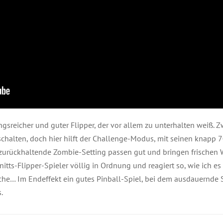
gsreicher und guter Flipper, der vor allem zu unterhalten weiß. 
schalten, doch hier hilft der Challenge-Modus, mit seinen knap
zurückhaltende Zombie-Setting passen gut und bringen frischen Wi
itts-Flipper-Spieler völlig in Ordnung und reagiert so, wie ich es 
che… Im Endeffekt ein gutes Pinball-Spiel, bei dem ausdauernde S
.