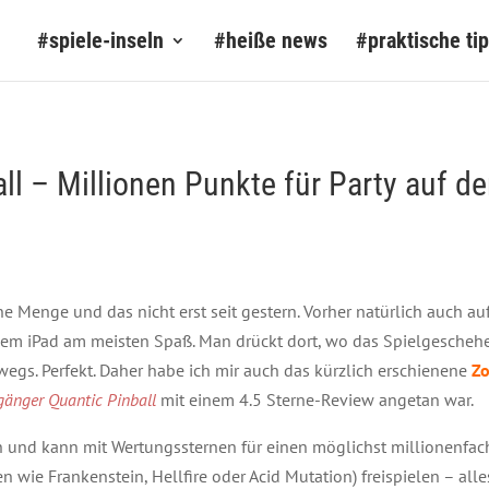
#spiele-inseln
#heiße news
#praktische ti
ll – Millionen Punkte für Party auf d
ne Menge und das nicht erst seit gestern. Vorher natürlich auch a
nem iPad am meisten Spaß. Man drückt dort, wo das Spielgeschehen
egs. Perfekt. Daher habe ich mir auch das kürzlich erschienene
Zo
gänger Quantic Pinball
mit einem 4.5 Sterne-Review angetan war.
sch und kann mit Wertungssternen für einen möglichst millionenfa
 wie Frankenstein, Hellfire oder Acid Mutation) freispielen – all