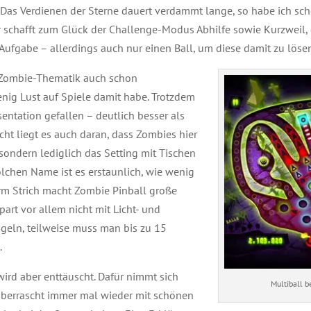
: Das Verdienen der Sterne dauert verdammt lange, so habe ich sc
er schafft zum Glück der Challenge-Modus Abhilfe sowie Kurzweil,
 Aufgabe – allerdings auch nur einen Ball, um diese damit zu lös
e Zombie-Thematik auch schon
enig Lust auf Spiele damit habe. Trotzdem
sentation gefallen – deutlich besser als
eicht liegt es auch daran, dass Zombies hier
 sondern lediglich das Setting mit Tischen
olchen Name ist es erstaunlich, wie wenig
rm Strich macht Zombie Pinball große
part vor allem nicht mit Licht- und
eln, teilweise muss man bis zu 15
.
 wird aber enttäuscht. Dafür nimmt sich
Multiball b
 überrascht immer mal wieder mit schönen