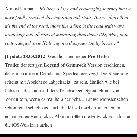
Almost Human: „
It’s been a long and challenging journey but we
have finally reached this important milestone. But we don’t think
it’s the end of the road, more like a fork in the road with ways
branching into all sorts of interesting directions: iOS, Mac, map
editor, sequel, new IP, living in a dumpster totally broke…
“
[Update 28.03.2012]
Pre-Order-
Gerade ist ein neuer
Trailer
Legend of Grimrock
der fertigen
Version erschienen,
der ein paar mehr Details und Spielfeatures zeigt. Die Steuerung
scheint mit Absicht so „abgehackt“ zu sein, ähnlich wie bei
Schach – das kann auf dem Touchscreen eigentlich nur von
Vorteil sein, wenn es mal heiß her geht… Einige Monster sehen
schon recht schick aus, auch die Rätsel machen schon einen
ersten, guten Eindruck… Ab nun sollten die Entwickler sich ja an
die iOS-Version machen!