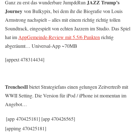
JAZZ Trump’s
Ganz zu erst das wunderbare Jump&Run
Journey
von Bulkypix, bei dem ihr die Biografie von Louis
Armstrong nachspielt – alles mit einem richtig richtig tollen
Soundtrack, eingespielt von echten Jazzern im Studio. Das Spiel
hat im
AppGemeinde-Review mit 5.5/6 Punkten
richtig
abgeräumt… Universal-App ~70MB
[appext 478314434]
TrenchesII
bietet Strategiefans einen gelungen Zeitvertreib mit
WWII Setting. Die Version für iPod / iPhone ist momentan im
Angebot…
[app 470425181]
[app 470426565]
[appimg 470425181]