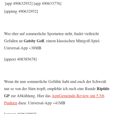
[app 490632952]
[app 490633776]
[appimg 490632952]
Wer eher auf sommerliche Sportarten steht, findet vielleicht
Gatsby Golf
Gefallen an
, einem klassischen Minigolf-Spiel.
Universal-App ~38MB
[appext 408385678]
Wenn ihr nun sommerliche Gefühle habt und euch der Schweiß
Riptide
nur so von der Stirn tropft, empfehle ich euch eine Runde
GP
zur Abkühlung. Hier das
AppGemeinde-Review mit 5.5/6
Punkten
dazu. Universal-App ~41MB
[appext 469610082]