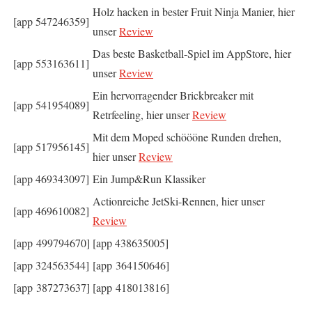
Holz hacken in bester Fruit Ninja Manier, hier
[app 547246359]
unser
Review
Das beste Basketball-Spiel im AppStore, hier
[app 553163611]
unser
Review
Ein hervorragender Brickbreaker mit
[app 541954089]
Retrfeeling, hier unser
Review
Mit dem Moped schöööne Runden drehen,
[app 517956145]
hier unser
Review
[app 469343097]
Ein Jump&Run Klassiker
Actionreiche JetSki-Rennen, hier unser
[app 469610082]
Review
[app 499794670]
[app 438635005]
[app 324563544]
[app 364150646]
[app 387273637]
[app 418013816]