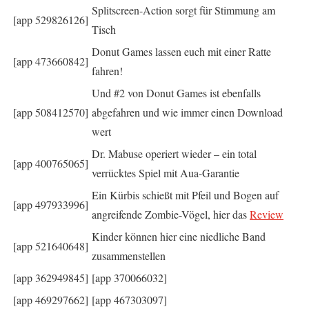
Splitscreen-Action sorgt für Stimmung am
[app 529826126]
Tisch
Donut Games lassen euch mit einer Ratte
[app 473660842]
fahren!
Und #2 von Donut Games ist ebenfalls
[app 508412570]
abgefahren und wie immer einen Download
wert
Dr. Mabuse operiert wieder – ein total
[app 400765065]
verrücktes Spiel mit Aua-Garantie
Ein Kürbis schießt mit Pfeil und Bogen auf
[app 497933996]
angreifende Zombie-Vögel, hier das
Review
Kinder können hier eine niedliche Band
[app 521640648]
zusammenstellen
[app 362949845]
[app 370066032]
[app 469297662]
[app 467303097]