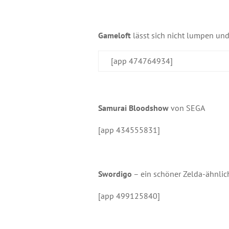
Gameloft
lässt sich nicht lumpen und
[app 474764934]
Samurai Bloodshow
von SEGA
[app 434555831]
S
wordigo
– ein schöner Zelda-ähnlich
[app 499125840]