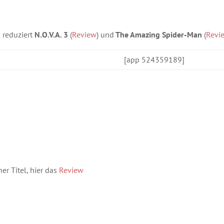
 reduziert
N.O.V.A. 3
(
Review
) und
The Amazing Spider-Man
(
Revi
[app 524359189]
er Titel, hier das
Review