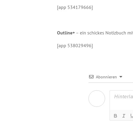
[app 534179666]
Outline+
– ein schickes Notizbuch m
[app 538029496]
Abonnieren