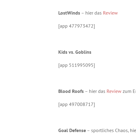
LostWinds
– hier das
Review
[app 477973472]
Kids vs. Goblins
[app 511995095]
Blood Roofs
– hier das
Review
zum E
[app 497008717]
Goal Defense
– sportliches Chaos, hi