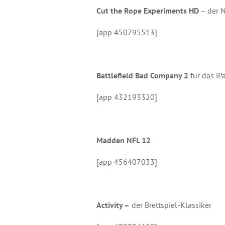
Cut the Rope Experiments HD
– der N
[app 450795513]
Battlefield Bad Company 2
für das iP
[app 432193320]
Madden NFL 12
[app 456407033]
Activity –
der Brettspiel-Klassiker