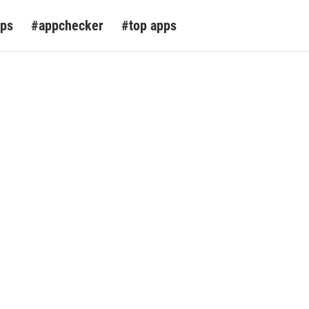
pps
#appchecker
#top apps