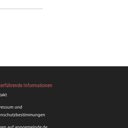
terführende Informationen
takt
ressum und
enschutzbestimmungen
ben auf appgemeinde.de