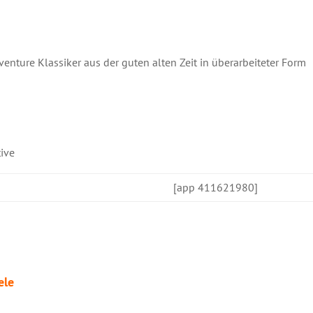
nture Klassiker aus der guten alten Zeit in überarbeiteter Form
ive
[app 411621980]
ele