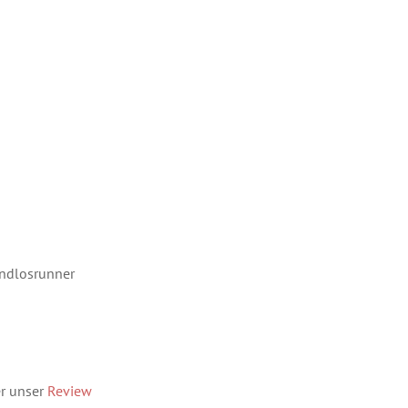
ndlosrunner
er unser
Review