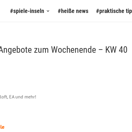
#spiele-inseln
#heiße news
#praktische ti
e-Angebote zum Wochenende – KW 40
loft, EA und mehr!
le