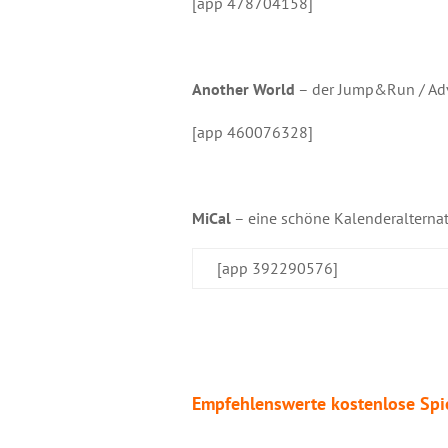
[app 478704158]
Another World
– der Jump&Run / Adve
[app 460076328]
MiCal
– eine schöne Kalenderalternat
[app 392290576]
Empfehlenswerte kostenlose Spi