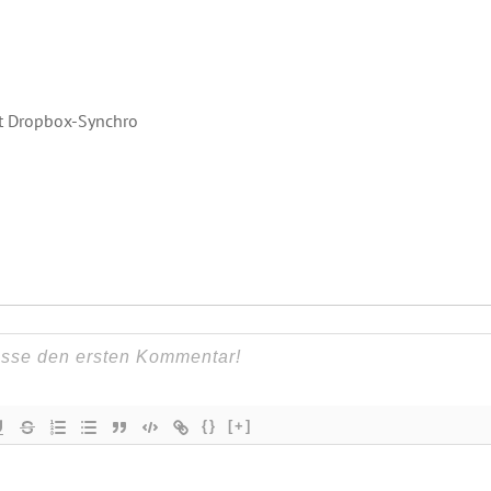
it Dropbox-Synchro
{}
[+]