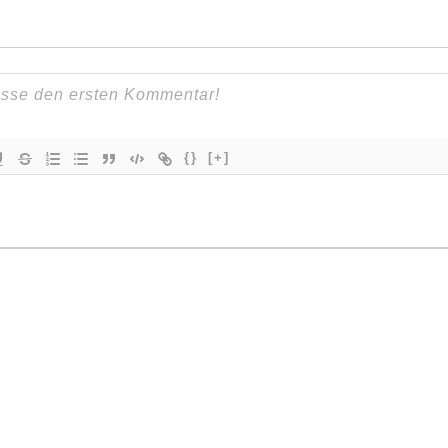
{}
[+]