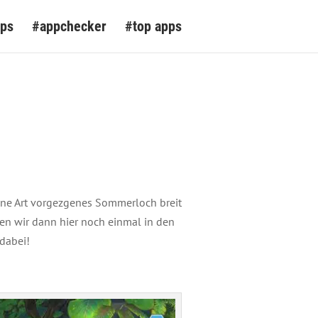
pps
#appchecker
#top apps
 eine Art vorgezgenes Sommerloch breit
n wir dann hier noch einmal in den
 dabei!