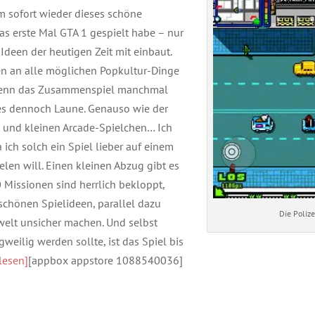
m sofort wieder dieses schöne
das erste Mal GTA 1 gespielt habe – nur
Ideen der heutigen Zeit mit einbaut.
n an alle möglichen Popkultur-Dinge
t wenn das Zusammenspiel manchmal
 es dennoch Laune. Genauso wie der
 und kleinen Arcade-Spielchen… Ich
 ich solch ein Spiel lieber auf einem
elen will. Einen kleinen Abzug gibt es
 Missionen sind herrlich bekloppt,
chönen Spielideen, parallel dazu
Die Polize
welt unsicher machen. Und selbst
eilig werden sollte, ist das Spiel bis
lesen]
[appbox appstore 1088540036]