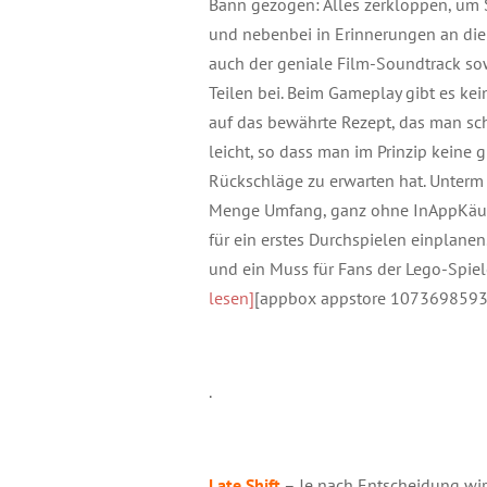
Bann gezogen: Alles zerkloppen, um 
und nebenbei in Erinnerungen an die 
auch der geniale Film-Soundtrack so
Teilen bei. Beim Gameplay gibt es ke
auf das bewährte Rezept, das man sc
leicht, so dass man im Prinzip keine
Rückschläge zu erwarten hat. Unterm S
Menge Umfang, ganz ohne InAppKäuf
für ein erstes Durchspielen einplanen
und ein Muss für Fans der Lego-Spiel
lesen]
[appbox appstore 1073698593
.
Late Shift
– Je nach Entscheidung wir