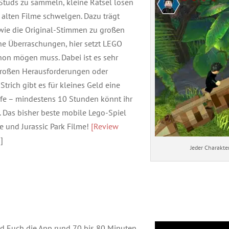
Studs zu sammeln, kleine Rätsel lösen
alten Filme schwelgen. Dazu trägt
wie die Original-Stimmen zu großen
ine Überraschungen, hier setzt LEGO
hon mögen muss. Dabei ist es sehr
 großen Herausforderungen oder
trich gibt es für kleines Geld eine
e – mindestens 10 Stunden könnt ihr
. Das bisher beste mobile Lego-Spiel
e und Jurassic Park Filme!
[Review
]
Jeder Charakte
d Euch die App rund 70 bis 80 Minuten