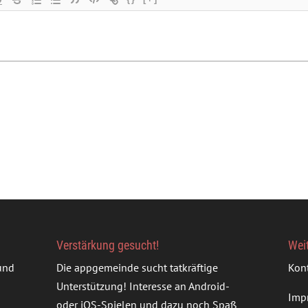
Verstärkung gesucht!
Wei
rund
Die appgemeinde sucht tatkräftige
Kon
Unterstützung! Interesse an Android-
Imp
oder iOS-Spielen und dazu noch Spaß