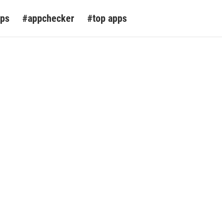
pps
#appchecker
#top apps