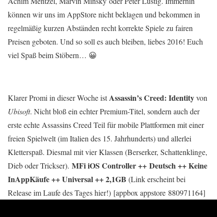
Achim Mentzel, Marvin Minsky oder Peter Lustig. Immerhin
können wir uns im AppStore nicht beklagen und bekommen in
regelmäßig kurzen Abständen recht korrekte Spiele zu fairen
Preisen geboten. Und so soll es auch bleiben, liebes 2016! Euch
viel Spaß beim Stöbern… 😀
Assassin’s Creed: Identity
Klarer Promi in dieser Woche ist
von
Ubisoft
. Nicht bloß ein echter Premium-Titel, sondern auch der
erste echte Assassins Creed Teil für mobile Plattformen mit einer
freien Spielwelt (im Italien des 15. Jahrhunderts) und allerlei
Kletterspaß. Diesmal mit vier Klassen (Berserker, Schattenklinge,
MFi iOS Controller ++ Deutsch ++ Keine
Dieb oder Trickser).
InAppKäufe ++ Universal ++ 2,1GB
(Link erscheint bei
Release im Laufe des Tages hier!) [appbox appstore 880971164]