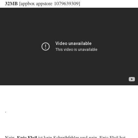
32MB
[appbox appstore 1079639309]
.
Epic Flail
Nein,
ist kein Schreibfehler und nein, Epic Flail hat