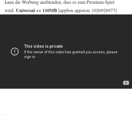
kann die Werbung ausblenden, dass es zum Premium-Spiel
Universal ++ 110MB
wird.
[appbox appstore 1026926977]
.