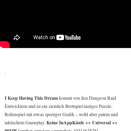
.
I Keep Having This Dream
kommt von den Dungeon Raid
Entwicklern und ist ein ziemlich Brettspiel-lastiges Puzzle-
Rollenspiel mit etwas sperriger Grafik – wohl aber gutem und
Keine InAppKäufe ++ Universal ++
taktischem Gameplay.
90MB
[appbox appstore screenshots 1021462578]