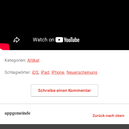
Kategorien:
Artikel
Schlagwörter:
iOS
,
iPad
,
iPhone
,
Neuerscheinung
Schreibe einen Kommentar
appgemeinde
Zurück nach oben