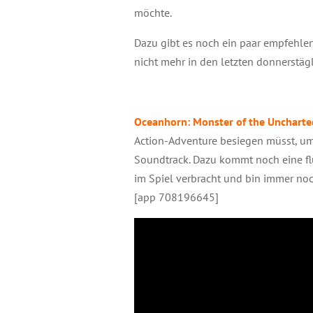
möchte.
Dazu gibt es noch ein paar empfehle
nicht mehr in den letzten donnerstägl
Oceanhorn: Monster of the Uncharte
Action-Adventure besiegen müsst, um 
Soundtrack. Dazu kommt noch eine flu
im Spiel verbracht und bin immer no
[app 708196645]