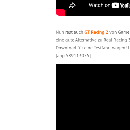
Nun rast auch
GT Racing 2
von Gamelo
eine gute Alternative zu Real Racing 
Download für eine Testfahrt wagen! 
[app 589113075]