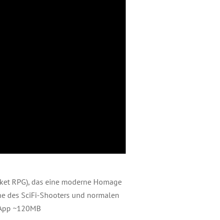
ocket RPG), das eine moderne Homage
ne des SciFi-Shooters und normalen
l-App ~120MB