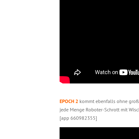
EPOCH 2
kommt ebenfalls ohne große
jede Menge Roboter-Schrott mit Wisc
[app 660982355]