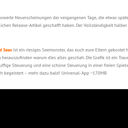
nswerte Neuerscheinungen der vergangenen Tage, die etwas spät
ichen Release-Artikel geschafft haben. Der Vollständigkeit halber 
d Seas
ist ein riesiges Seemonster, das euch eure Eltern gekostet
herauszufinden warum dies alles geschah. Die Grafik ist ein Tra
ffige Steuerung und eine schöne Steuerung in einer freien Spiel
ch begeistert – mehr dazu bald! Universal-App ~170MB