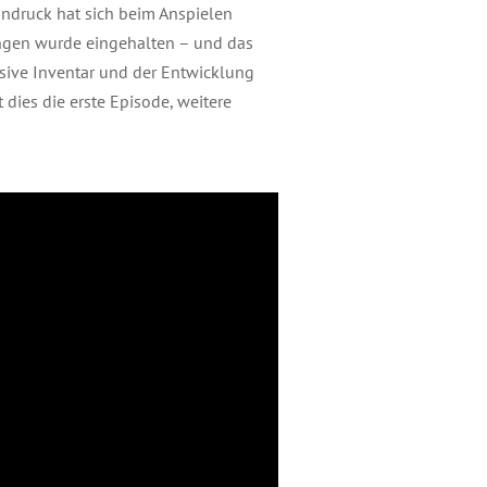
indruck hat sich beim Anspielen
ingen wurde eingehalten – und das
lusive Inventar und der Entwicklung
dies die erste Episode, weitere