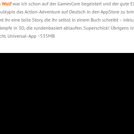
e Wolf
war ich schon auf der GamesCom begeistert und der gute E
Bulkypix das Action-Adventure auf Deutsch in den AppStore zu br
t ihr eine tolle Story, die ihr selbst in einem Buch schreibt – ink
pfe in 3D, die rundenbasiert ablaufen. Superschick! Übrigens ist 
icht. Universal-App ~535MB