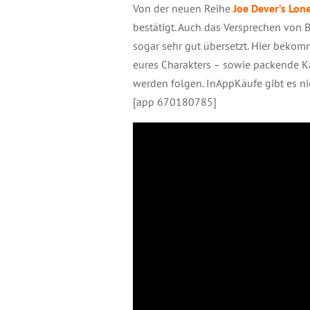
Von der neuen Reihe
Joe Dever’s Lon
bestätigt. Auch das Versprechen von 
sogar sehr gut übersetzt. Hier bekomm
eures Charakters – sowie packende Käm
werden folgen. InAppKäufe gibt es n
[app 670180785]