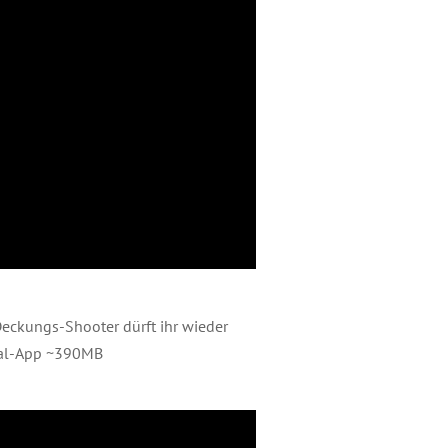
ckungs-Shooter dürft ihr wieder
rsal-App ~390MB