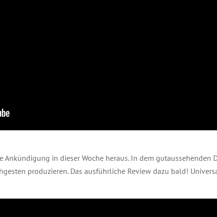
 Ankündigung in dieser Woche heraus. In dem gutaussehenden De
hgesten produzieren. Das ausführliche Review dazu bald! Unive