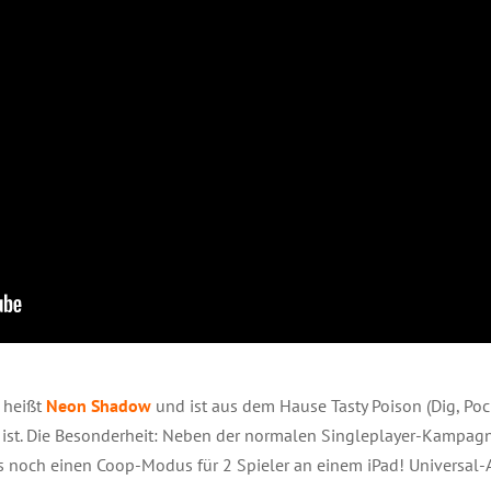
 heißt
Neon Shadow
und ist aus dem Hause Tasty Poison (Dig, P
ist. Die Besonderheit: Neben der normalen Singleplayer-Kampag
s noch einen Coop-Modus für 2 Spieler an einem iPad! Universa