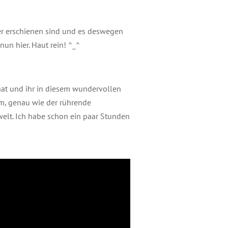
er erschienen sind und es deswegen
nun hier. Haut rein! ^_^
 hat und ihr in diesem wundervollen
um, genau wie der rührende
welt. Ich habe schon ein paar Stunden