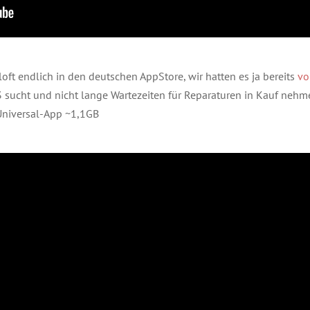
ft endlich in den deutschen AppStore, wir hatten es ja bereits
vo
3 sucht und nicht lange Wartezeiten für Reparaturen in Kauf nehme
Universal-App ~1,1GB