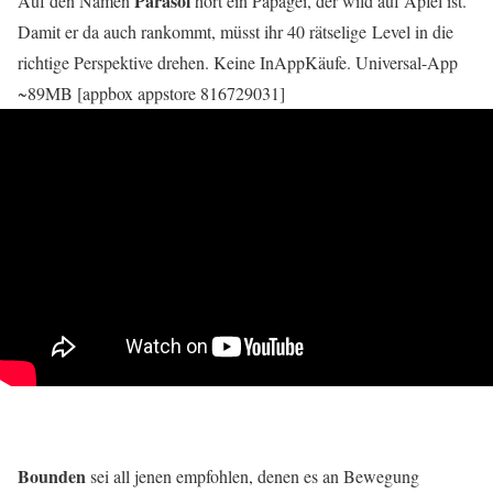
Parasol
Auf den Namen
hört ein Papagei, der wild auf Äpfel ist.
Damit er da auch rankommt, müsst ihr 40 rätselige Level in die
richtige Perspektive drehen. Keine InAppKäufe. Universal-App
~89MB [appbox appstore 816729031]
Bounden
sei all jenen empfohlen, denen es an Bewegung