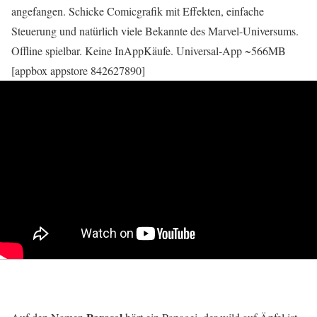
angefangen. Schicke Comicgrafik mit Effekten, einfache
Steuerung und natürlich viele Bekannte des Marvel-Universums.
Offline spielbar. Keine InAppKäufe. Universal-App ~566MB
[appbox appstore 842627890]