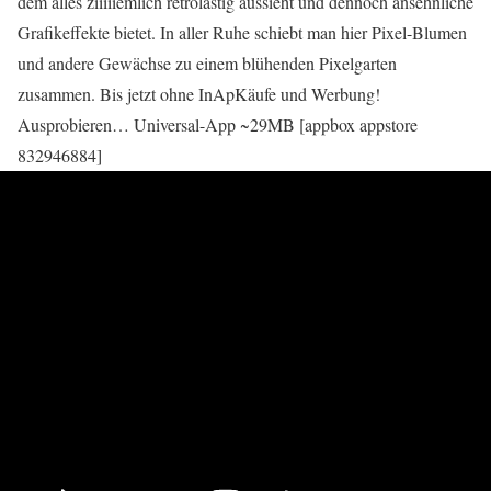
dem alles ziiiiiemlich retrolastig aussieht und dennoch ansehnliche
Grafikeffekte bietet. In aller Ruhe schiebt man hier Pixel-Blumen
und andere Gewächse zu einem blühenden Pixelgarten
zusammen. Bis jetzt ohne InApKäufe und Werbung!
Ausprobieren… Universal-App ~29MB [appbox appstore
832946884]