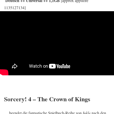
Deutsch ++ Universal ++ 1,1GB
[appbox appstore
1135127134]
Sorcery! 4 – The Crown of Kings
… beendet die fantastische Spielbuch-Reihe von
Inkle
nach den