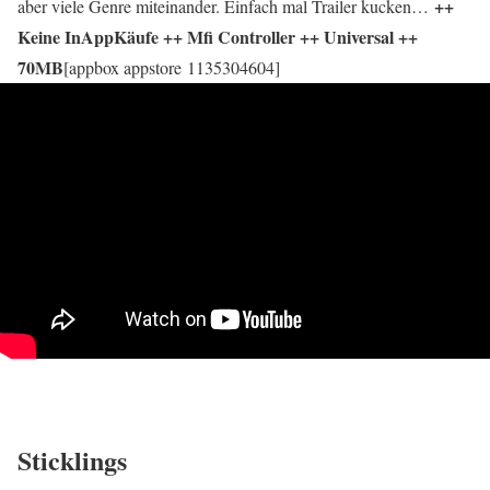
++
aber viele Genre miteinander. Einfach mal Trailer kucken…
Keine InAppKäufe ++ Mfi Controller ++ Universal ++
70MB
[appbox appstore 1135304604]
Sticklings