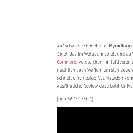
Rymdkaps
Auf schwedisch bedeutet
Spiel, das im Weltraum spielt und au
Command
vergleichen. Im luftleere
natürlich auch Waffen, um sich gegen
schnell eine riesige Raumstation ko
ausführliche Review dazu bald. Univ
[app 663547503]