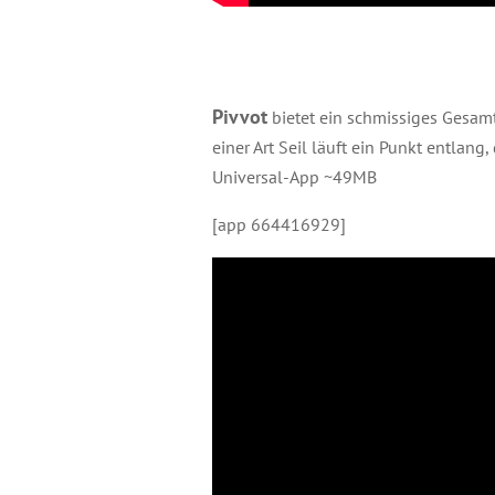
Pivvot
bietet ein schmissiges Gesamt
einer Art Seil läuft ein Punkt entlan
Universal-App ~49MB
[app 664416929]