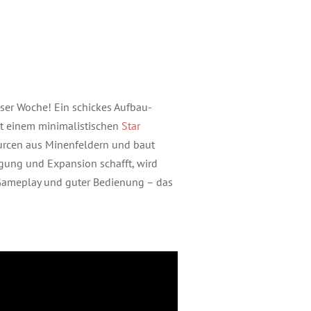
eser Woche! Ein schickes Aufbau-
it einem minimalistischen
Star
urcen aus Minenfeldern und baut
igung und Expansion schafft, wird
 Gameplay und guter Bedienung – das