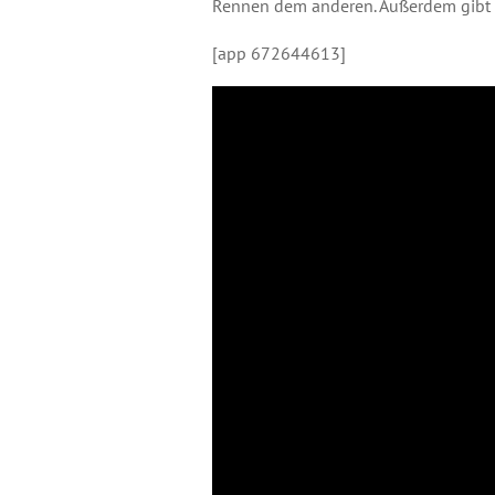
Rennen dem anderen. Außerdem gibt 
[app 672644613]