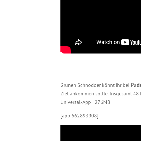
Pud
Grünen Schnodder könnt ihr bei
Ziel ankommen sollte. Insgesamt 48 
Universal-App ~276MB
[app 662893908]