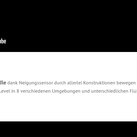
dle
dank Neigungssensor durch allerlei Konstruktionen bewegen 
Level in 8 verschiedenen Umgebungen und unterschiedlichen Flüs