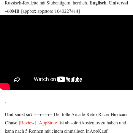
Englisch. Universal
Russisch-Roulette mit Stubentigern, herrlich.
~60MB
[appbox appstore 1040227414]
.
Und sonst so?
Horizon
+++++++ Der tolle Arcade-Retro-Racer
Chase
[Review]
[AppStore]
ist ab sofort kostenlos zu haben und
kann nach 5 Rennen mit einem einmaligen InAppKauf