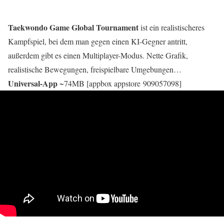
Taekwondo Game Global Tournament
ist ein realistischeres
Kampfspiel, bei dem man gegen einen KI-Gegner antritt,
außerdem gibt es einen Multiplayer-Modus. Nette Grafik,
realistische Bewegungen, freispielbare Umgebungen…
Universal-App
~74MB [appbox appstore 909057098]