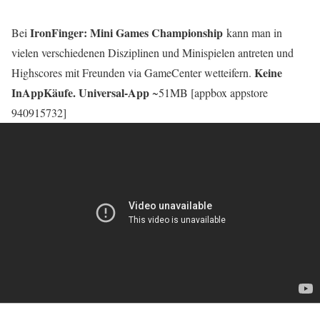
IronFinger: Mini Games Championship
Bei
kann man in
vielen verschiedenen Disziplinen und Minispielen antreten und
Keine
Highscores mit Freunden via GameCenter wetteifern.
InAppKäufe. Universal-App
~51MB [appbox appstore
940915732]