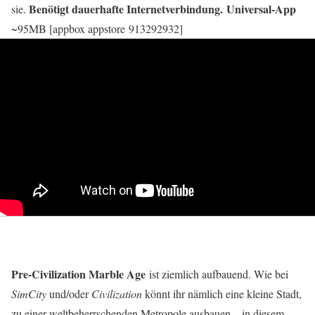
Benötigt dauerhafte Internetverbindung.
Universal-App
sie.
~95MB [appbox appstore 913292932]
Pre-Civilization Marble Age
ist ziemlich aufbauend. Wie bei
SimCity
und/oder
Civilization
könnt ihr nämlich eine kleine Stadt,
zu einer weltbeherrschenden Metropole ausbauen – in diesem