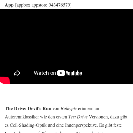
App
[appbox appstore 943476579]
The Drive: Devil’s Run
von
Bulkypix
erinnern an
Autorennklassiker wie den ersten
Test Drive
Versionen, dazu gibt
es Cell-Shading-Optik und eine Innenperspektive. Es gibt feste