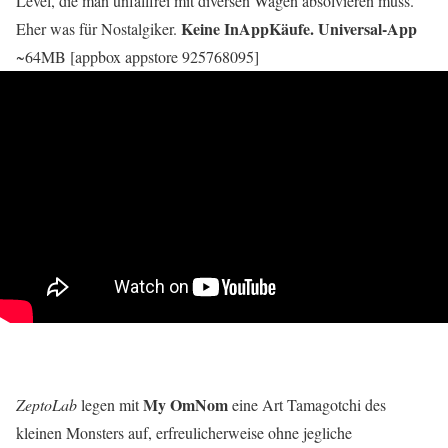
Level, die man unfallfrei mit diversen Wagen absolvieren muss.
Keine InAppKäufe. Universal-App
Eher was für Nostalgiker.
~64MB [appbox appstore 925768095]
My OmNom
ZeptoLab
legen mit
eine Art Tamagotchi des
kleinen Monsters auf, erfreulicherweise ohne jegliche