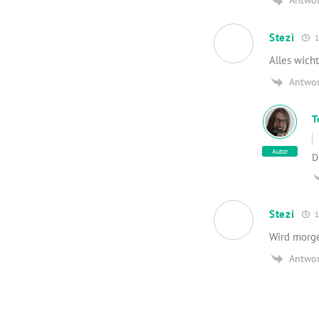
Antwo
Stezi
1
Alles wicht
Antwo
T
Autor
D
Stezi
1
Wird morge
Antwo