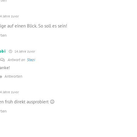
rten
4 Jahre zuvor
ige auf einen Blick. So soll es sein!
rten
obi
14 Jahre zuvor
Antwort an
Stezi
anke!
Antworten
4 Jahre zuvor
n früh direkt ausprobiert 😉
rten