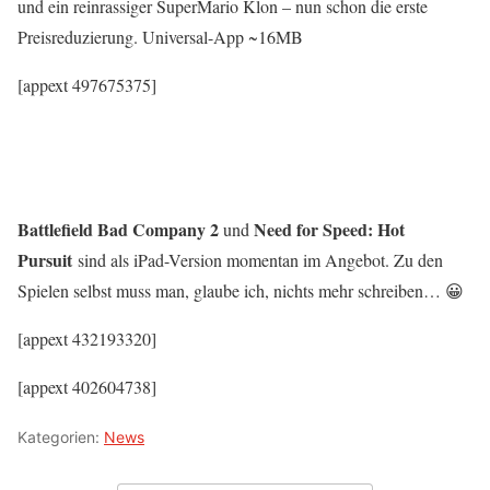
und ein reinrassiger SuperMario Klon – nun schon die erste
Preisreduzierung. Universal-App ~16MB
[appext 497675375]
Battlefield Bad Company 2
Need for Speed: Hot
und
Pursuit
sind als iPad-Version momentan im Angebot. Zu den
Spielen selbst muss man, glaube ich, nichts mehr schreiben… 😀
[appext 432193320]
[appext 402604738]
Kategorien:
News