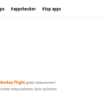
pps
#appchecker
#top apps
Monkey Flight
gratis bekommen!
rüchte mitzunehmen. Kein episches