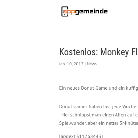
Kostenlos: Monkey Fl
Jan. 10, 2012
|
News
Ein neues Donut-Game und ein kuffige
Donut Games haben fast jede Woche 
Hier schnippst man einen Affen auf 
Spielwunder, aber ein netter 3Minüte
[appext 311768443]