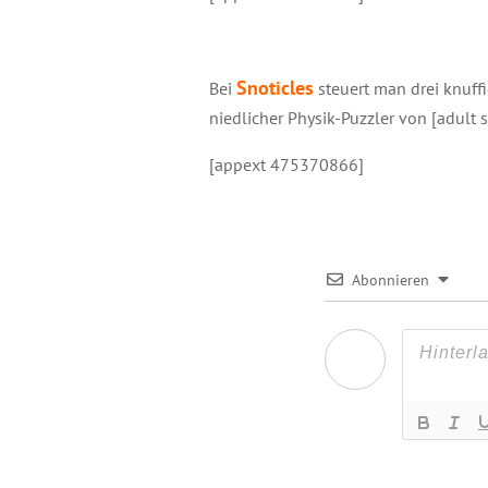
Snoticles
Bei
steuert man drei knuff
niedlicher Physik-Puzzler von [adul
[appext 475370866]
Abonnieren