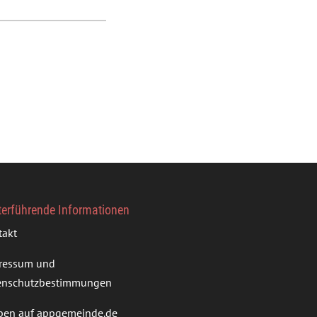
terführende Informationen
takt
ressum und
enschutzbestimmungen
ben auf appgemeinde.de