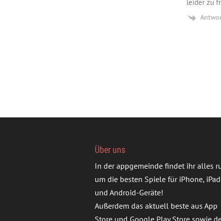
leider zu f
Antwo
Über uns
In der appgemeinde findet ihr alles 
um die besten Spiele für iPhone, iPad
und Android-Geräte!
Außerdem das aktuell beste aus App
Store und Google Play Store sowie d