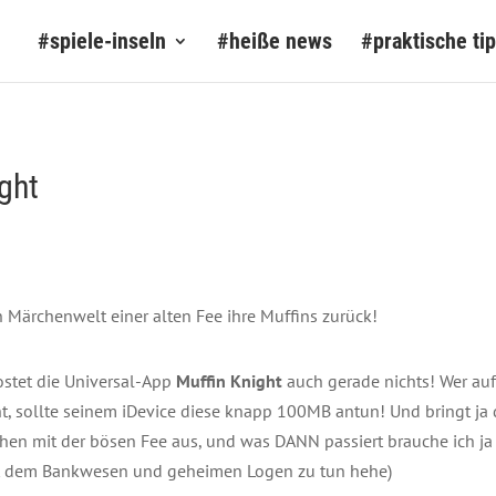
#spiele-inseln
#heiße news
#praktische ti
ght
n Märchenwelt einer alten Fee ihre Muffins zurück!
ostet die Universal-App
Muffin Knight
auch gerade nichts! Wer auf 
, sollte seinem iDevice diese knapp 100MB antun! Und bringt ja d
chen mit der bösen Fee aus, und was DANN passiert brauche ich ja
mit dem Bankwesen und geheimen Logen zu tun hehe)