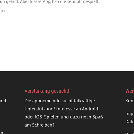
rüh geholt. Aber klasse App, hab die sehr oft gespielt.
rten
Verstärkung gesucht!
Wei
rund
Die appgemeinde sucht tatkräftige
Kon
Unterstützung! Interesse an Android-
Imp
oder iOS-Spielen und dazu noch Spaß
Dat
am Schreiben?
en