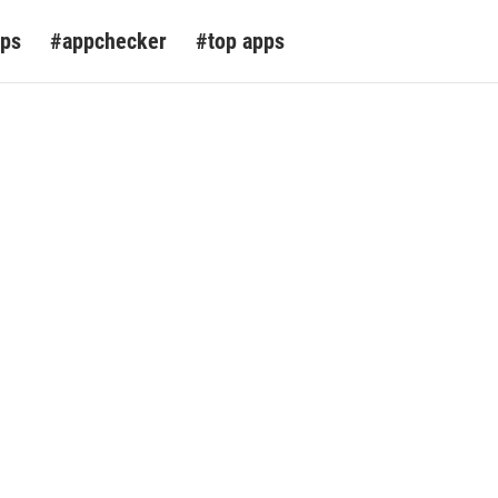
pps
#appchecker
#top apps