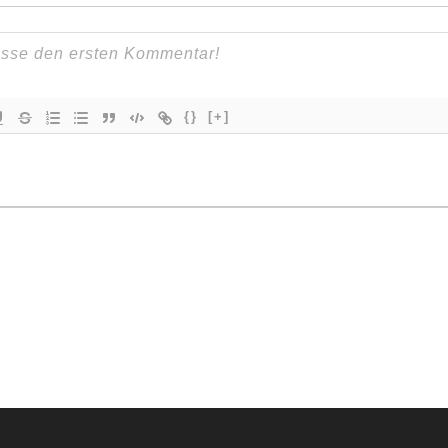
{}
[+]