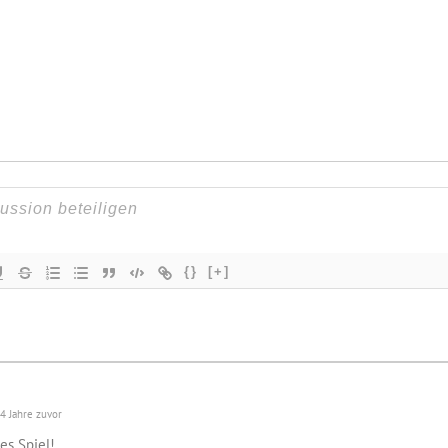
{}
[+]
4 Jahre zuvor
es Spiel!