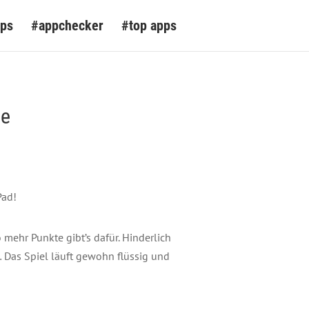
pps
#appchecker
#top apps
ne
Pad!
 mehr Punkte gibt’s dafür. Hinderlich
… Das Spiel läuft gewohn flüssig und