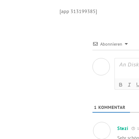
[app 313199385]
Abonnieren
1
KOMMENTAR
Stezi
1
Sehr schön