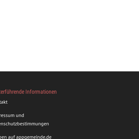
terführende Informationen
takt
ressum und
enschutzbestimmungen
ben auf appgemeinde.de