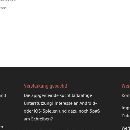
rten
Verstärkung gesucht!
Wei
rund
Die appgemeinde sucht tatkräftige
Kon
Unterstützung! Interesse an Android-
Imp
oder iOS-Spielen und dazu noch Spaß
Dat
am Schreiben?
en
Wer