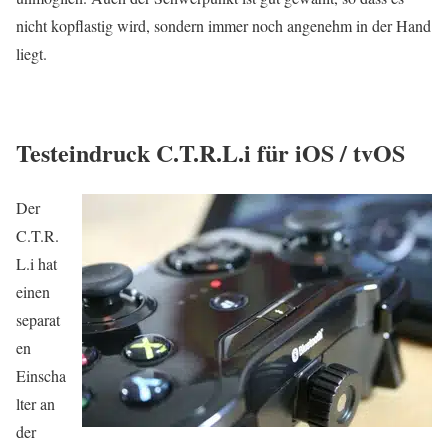
nicht kopflastig wird, sondern immer noch angenehm in der Hand
liegt.
Testeindruck C.T.R.L.i für iOS / tvOS
Der
C.T.R.
L.i hat
einen
separat
en
Einscha
lter an
der