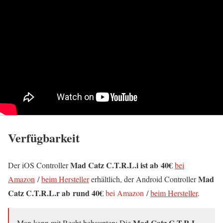
Verfügbarkeit
Mad Catz C.T.R.L.i
ist ab 40€
Der iOS Controller
bei
Mad
Amazon
/
beim Hersteller
erhältlich, der Android Controller
Catz C.T.R.L.r ab rund 40€
bei Amazon
/
beim Hersteller
.
Mad Catz C.T.R.L.
Man kann mit Recht behaupten: Die