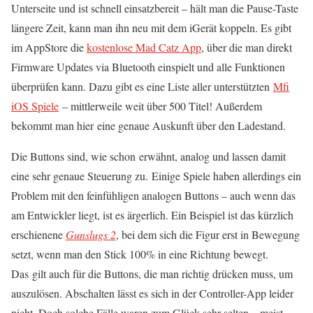
Unterseite und ist schnell einsatzbereit – hält man die Pause-Taste
längere Zeit, kann man ihn neu mit dem iGerät koppeln. Es gibt
im AppStore die
kostenlose Mad Catz App
, über die man direkt
Firmware Updates via Bluetooth einspielt und alle Funktionen
überprüfen kann. Dazu gibt es eine Liste aller unterstützten
Mfi
iOS Spiele
– mittlerweile weit über 500 Titel! Außerdem
bekommt man hier eine genaue Auskunft über den Ladestand.
Die Buttons sind, wie schon erwähnt, analog und lassen damit
eine sehr genaue Steuerung zu. Einige Spiele haben allerdings ein
Problem mit den feinfühligen analogen Buttons – auch wenn das
am Entwickler liegt, ist es ärgerlich. Ein Beispiel ist das kürzlich
erschienene
Gunslugs 2
, bei dem sich die Figur erst in Bewegung
setzt, wenn man den Stick 100% in eine Richtung bewegt.
Das gilt auch für die Buttons, die man richtig drücken muss, um
auszulösen. Abschalten lässt es sich in der Controller-App leider
nicht. Doch solche Fälle waren zum Glück sehr selten – meist