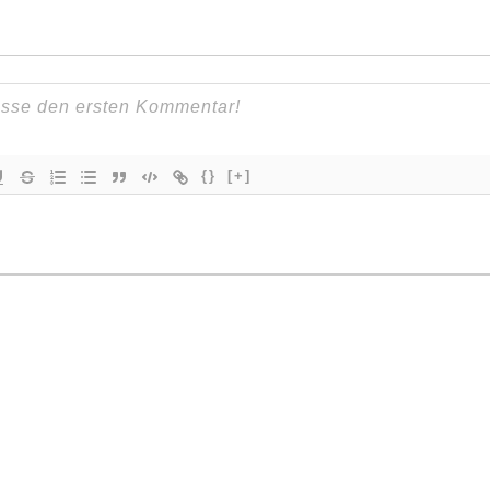
{}
[+]