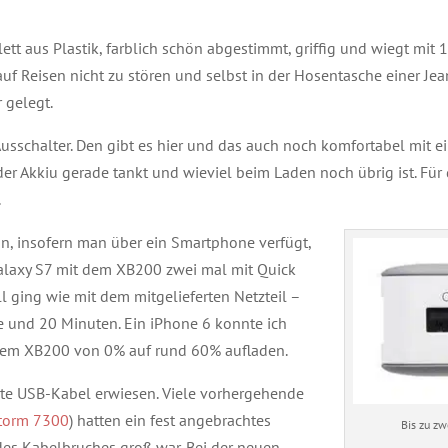
tt aus Plastik, farblich schön abgestimmt, griffig und wiegt mit 1
uf Reisen nicht zu stören und selbst in der Hosentasche einer Jeans
 gelegt.
 Ausschalter. Den gibt es hier und das auch noch komfortabel mit e
 der Akkiu gerade tankt und wieviel beim Laden noch übrig ist. Fü
.
on, insofern man über ein Smartphone verfügt,
 Galaxy S7 mit dem XB200 zwei mal mit Quick
 ging wie mit dem mitgelieferten Netzteil –
e und 20 Minuten. Ein iPhone 6 konnte ich
ülltem XB200 von 0% auf rund 60% aufladen.
erte USB-Kabel erwiesen. Viele vorhergehende
Xtorm 7300
) hatten ein fest angebrachtes
Bis zu zw
des Kabelbruches groß war. Bei der neuen