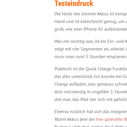
Testeindruck
Die Hülle des kleinen Akkus ist komple
Hand und ist klein/leicht genug, um a
groß, wie zwei iPhone 4S aufeinander
Was mir wichtig war, ist ein Ein- und
zeigt mit vier Segmenten an, wieviel
muss man rund 3 Stunden einplanen
Praktisch ist die Quick Charge Funkti
das dies unterstützt. Ich konnte ein
Charge aufladen, was genauso schnell
also vollständig in ungefähr 1 Stund
drei mal, das iPad lies sich mit gef
Ebenso nützlich hat sich das integri
Xtorm Akkus (wie der
hier getestete 
flaches Ladekabel, wobei die Gefahr 