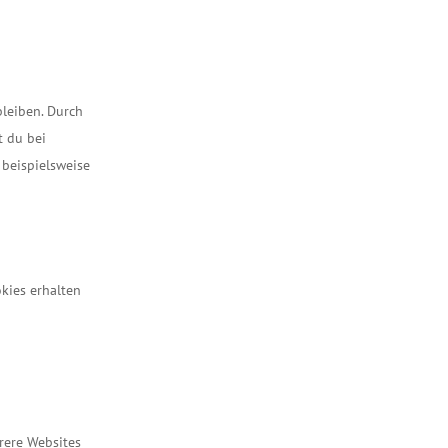
bleiben. Durch
t du bei
 beispielsweise
okies erhalten
rere Websites