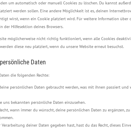
nden um automatisch oder manuell Cookies zu löschen. Du kannst außer
platziert werden sollen. Eine andere Möglichkeit ist es, deinen Internetbro
tigt wirst, wenn ein Cookie platziert wird. Für weitere Information über 
n der Hilfesektion deines Browsers.
ite möglicherweise nicht richtig funktioniert, wenn alle Cookies deaktivi
 werden diese neu platziert, wenn du unsere Website erneut besuchst.
 persönliche Daten
Daten die folgenden Rechte:
deine persönlichen Daten gebraucht werden, was mit ihnen passiert und 
ine uns bekannten persönliche Daten einzusehen.
Recht, wann immer du wünscht, deine persönlichen Daten zu ergänzen, zu 
ekommen.
 Verarbeitung deiner Daten gegeben hast, hast du das Recht, dieses Einv