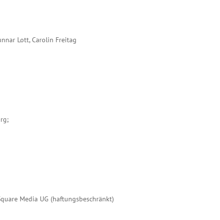
nnar Lott, Carolin Freitag
rg;
ySquare Media UG (haftungsbeschränkt)