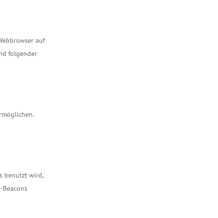
 Webbrowser auf
nd folgender
ermöglichen.
s benutzt wird,
b-Beacons