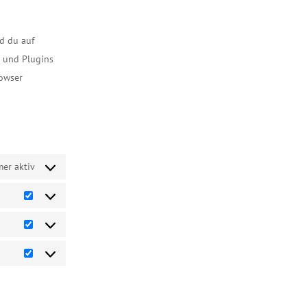
fonts
to
youtube
service
d du auf
sonstiges
s und Plugins
rowser
er aktiv
Vorlieben
Statistiken
Marketing