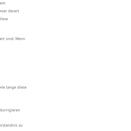
dem
wser derart
diese
ert sind. Wenn
wie lange diese
korrigieren
erständnis zu