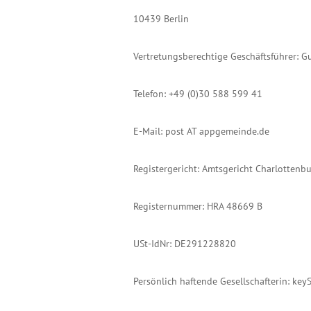
10439 Berlin
Vertretungsberechtige Geschäftsführer: Gu
Telefon: +49 (0)30 588 599 41
E-Mail: post AT appgemeinde.de
Registergericht: Amtsgericht Charlottenbu
Registernummer: HRA 48669 B
USt-IdNr: DE291228820
Persönlich haftende Gesellschafterin: ke