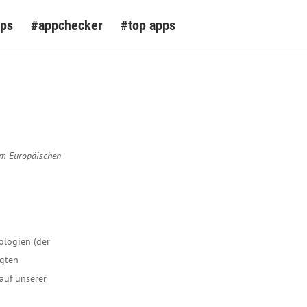
pps
#appchecker
#top apps
 im Europäischen
ologien (der
agten
auf unserer