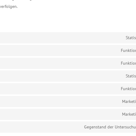
verfolgen.
Statis
Funktio
Funktio
Statis
Funktio
Market
Market
Gegenstand der Untersuch