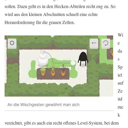
sollen. Dazu geht es in den Hecken-Abteilen recht eng zu. So
wird aus den kleinen Abschnitten schnell eine echte
Herausforderung für die grauen Zellen.
Wi
e
da
s
Sp
iel
auf
Ze
itd
An die Wischgesten gewöhnt man sich
ruc
k
verzichtet, gibt es auch ein recht offenes Level-System, bei dem