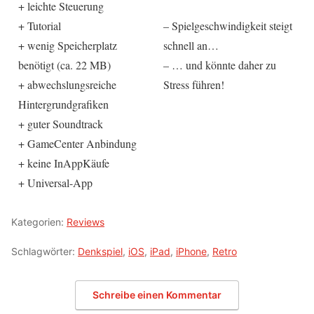
+ leichte Steuerung
+ Tutorial
– Spielgeschwindigkeit steigt
+ wenig Speicherplatz
schnell an…
benötigt (ca. 22 MB)
– … und könnte daher zu
+ abwechslungsreiche
Stress führen!
Hintergrundgrafiken
+ guter Soundtrack
+ GameCenter Anbindung
+ keine InAppKäufe
+ Universal-App
Kategorien:
Reviews
Schlagwörter:
Denkspiel
,
iOS
,
iPad
,
iPhone
,
Retro
Schreibe einen Kommentar