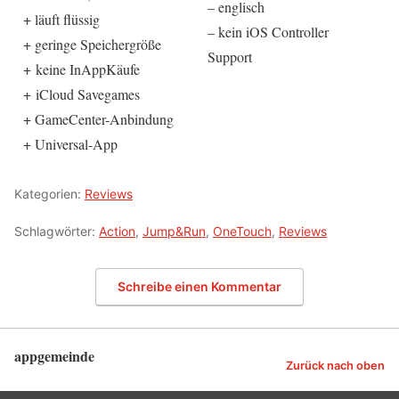
– englisch
+ läuft flüssig
– kein iOS Controller
+ geringe Speichergröße
Support
+ keine InAppKäufe
+ iCloud Savegames
+ GameCenter-Anbindung
+ Universal-App
Kategorien:
Reviews
Schlagwörter:
Action
,
Jump&Run
,
OneTouch
,
Reviews
Schreibe einen Kommentar
appgemeinde
Zurück nach oben