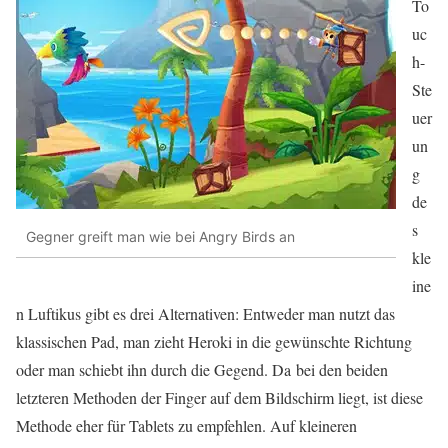
To
uc
h-
Ste
uer
un
g
de
s
Gegner greift man wie bei Angry Birds an
kle
ine
n Luftikus gibt es drei Alternativen: Entweder man nutzt das
klassischen Pad, man zieht Heroki in die gewünschte Richtung
oder man schiebt ihn durch die Gegend. Da bei den beiden
letzteren Methoden der Finger auf dem Bildschirm liegt, ist diese
Methode eher für Tablets zu empfehlen. Auf kleineren