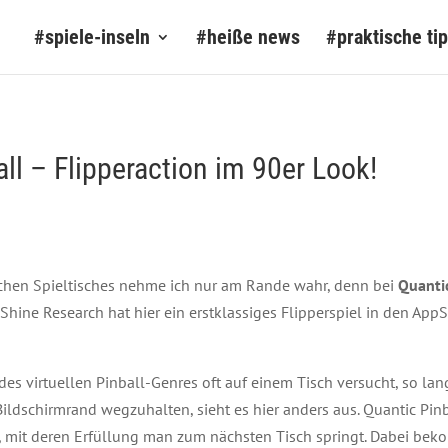
#spiele-inseln
#heiße news
#praktische ti
ll – Flipperaction im 90er Look!
schen Spieltisches nehme ich nur am Rande wahr, denn bei
Quantic
ine Research hat hier ein erstklassiges Flipperspiel in den AppS
es virtuellen Pinball-Genres oft auf einem Tisch versucht, so la
dschirmrand wegzuhalten, sieht es hier anders aus. Quantic Pinbal
mit deren Erfüllung man zum nächsten Tisch springt. Dabei be