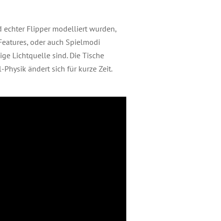
 echter Flipper modelliert wurden,
 Features, oder auch Spielmodi
ge Lichtquelle sind. Die Tische
Physik ändert sich für kurze Zeit.