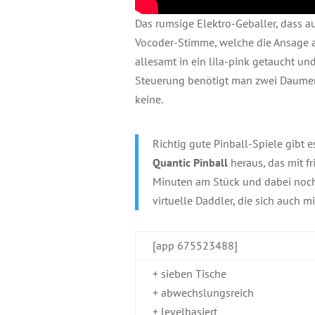
Das rumsige Elektro-Geballer, dass au
Vocoder-Stimme, welche die Ansage ak
allesamt in ein lila-pink getaucht un
Steuerung benötigt man zwei Daumen a
keine.
Richtig gute Pinball-Spiele gibt
Quantic Pinball
heraus, das mit f
Minuten am Stück und dabei noch 
virtuelle Daddler, die sich auch
[app 675523488]
+ sieben Tische
+ abwechslungsreich
+ levelbasiert