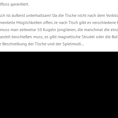
fluss garantiert.
ch ist äußerst unterhaltsam! Da die Tische nicht nach dem Vorbild
mentelle Möglichkeiten offen. Je nach Tisch gibt es verschiedene
 muss man zeitweise 10 Kugeln jonglieren, die manchmal die einzi
ezielt beschießen muss, es gibt magnetische Strudel oder die Ball-
erte Beschreibung der Tische und der Spielmodi…