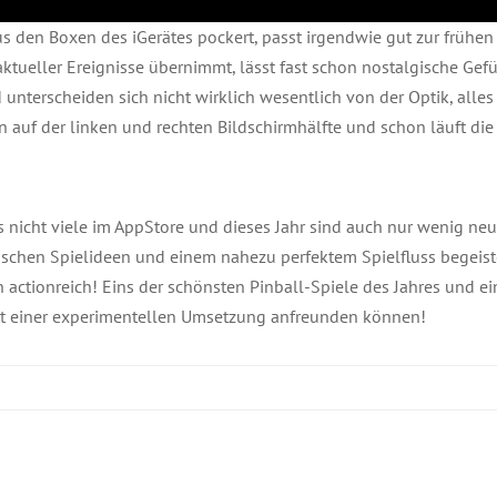
s den Boxen des iGerätes pockert, passt irgendwie gut zur frühen 
tueller Ereignisse übernimmt, lässt fast schon nostalgische Gef
d unterscheiden sich nicht wirklich wesentlich von der Optik, alle
uf der linken und rechten Bildschirmhälfte und schon läuft die 
 es nicht viele im AppStore und dieses Jahr sind auch nur wenig 
rischen Spielideen und einem nahezu perfektem Spielfluss begeiste
actionreich! Eins der schönsten Pinball-Spiele des Jahres und e
 mit einer experimentellen Umsetzung anfreunden können!