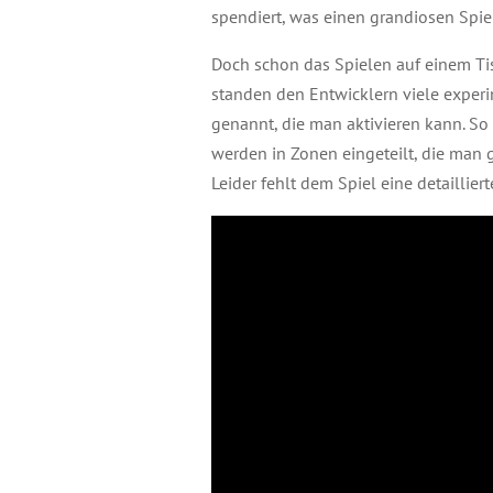
spendiert, was einen grandiosen Spiel
Doch schon das Spielen auf einem Tis
standen den Entwicklern viele experi
genannt, die man aktivieren kann. So
werden in Zonen eingeteilt, die man g
Leider fehlt dem Spiel eine detailli