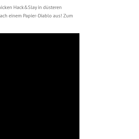
chicken Hack&Slay in düsteren
nach einem Papier-Diablo aus! Zum