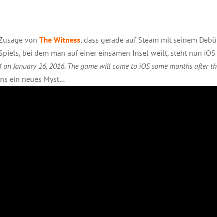
e Zusage von
The Witness
, dass gerade auf Steam mit seinem Debüt
els, bei dem man auf einer einsamen Insel weilt, steht nun iOS al
4 on January 26, 2016. The game will come to iOS some months after tha
ns ein neues Myst…