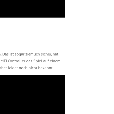
 Das ist sogar ziemlich sicher, hat
MFi Controller das Spiel auf einem
 aber leider noch nicht bekannt…