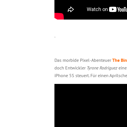
.
Das morbide Pixel-Abenteuer
The Bin
doch Entwickler
Tyrone Rodriguez
ein
iPhone 5S steuert. Für einen Aprilsc