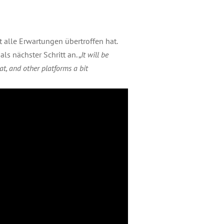
 alle Erwartungen übertroffen hat.
s nächster Schritt an. „
It will be
t, and other platforms a bit