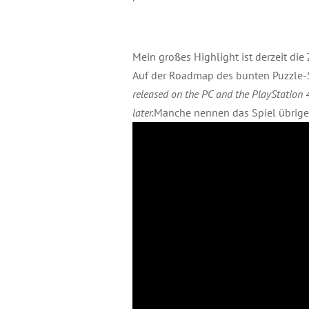
Mein großes Highlight ist derzeit di
Auf der Roadmap des bunten Puzzle-Spi
released on the PC and the PlayStation 
later.
Manche nennen das Spiel übrige