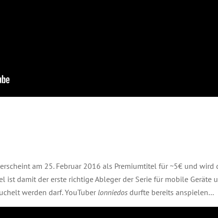
erscheint am 25. Februar 2016 als Premiumtitel für ~5€ und wird
l ist damit der erste richtige Ableger der Serie für mobile Geräte
euchelt werden darf. YouTuber
lonniedos
durfte bereits anspielen…