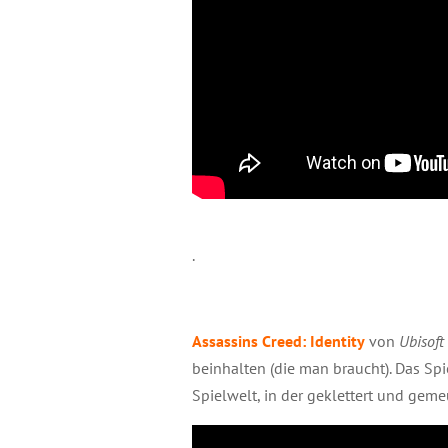
.
Assassins Creed: Identity
von
Ubisoft
beinhalten (die man braucht). Das Spie
Spielwelt, in der geklettert und gem