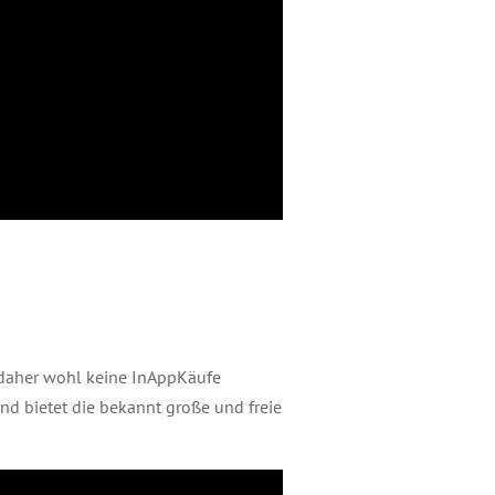
 daher wohl keine InAppKäufe
 und bietet die bekannt große und freie