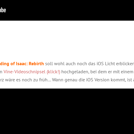
ding of Isaac: Rebirth
soll wohl auch noch das iOS Licht erblicken.
en
Vine-Videoschnipsel (klick!)
hochgeladen, bei dem er mit einem 
herz wäre es noch zu früh… Wann genau die iOS Version kommt, ist