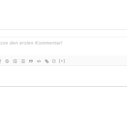
{}
[+]