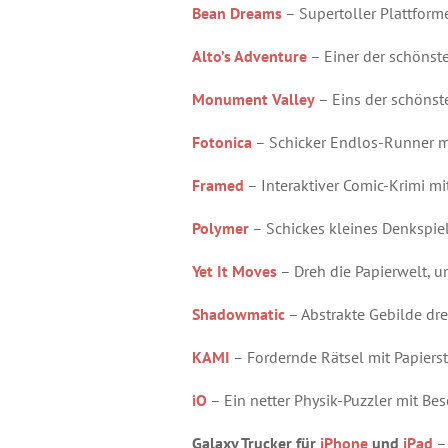
Bean Dreams
– Supertoller Plattform
Alto’s Adventure
– Einer der schönst
Monument Valley
– Eins der schönst
Fotonica
– Schicker Endlos-Runner m
Framed
– Interaktiver Comic-Krimi mi
Polymer
– Schickes kleines Denkspi
Yet It Moves
– Dreh die Papierwelt, 
Shadowmatic
– Abstrakte Gebilde dre
KAMI
– Fordernde Rätsel mit Papierst
iO
– Ein netter Physik-Puzzler mit Be
Galaxy Trucker für
iPhone
und
iPad
– 