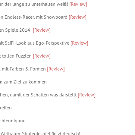
er, der lange zu unterhalten weiß!
[Review]
en Endless-Racer, mit Snowboard
[Review]
en Spiele 2014!
[Review]
it SciFi-Look aus Ego-Perspektive
[Review]
t tollen Puzzlen
[Review]
el mit Farben & Formen
[Review]
um zum Ziel zu kommen
hen, damit der Schatten was darstellt
[Review]
reifen
schleunigung
Weltraum-Strategiespiel (jetzt deutsch)