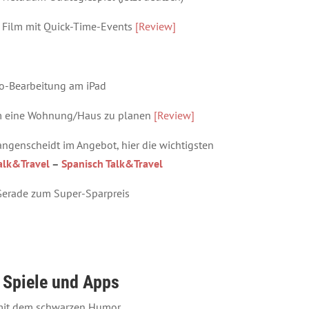
r Film mit Quick-Time-Events
[Review]
o-Bearbeitung am iPad
m eine Wohnung/Haus zu planen
[Review]
angenscheidt im Angebot, hier die wichtigsten
alk&Travel
–
Spanisch Talk&Travel
erade zum Super-Sparpreis
Spiele und Apps
 mit dem schwarzen Humor