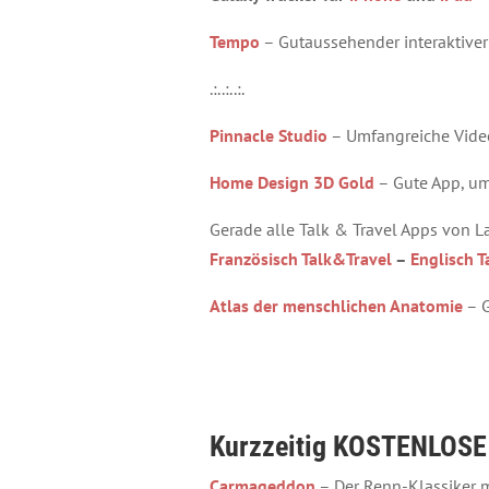
Tempo
– Gutaussehender interaktive
.:..:..:.
Pinnacle Studio
– Umfangreiche Vide
Home Design 3D Gold
– Gute App, u
Gerade alle Talk & Travel Apps von L
Französisch Talk&Travel
–
Englisch T
Atlas der menschlichen Anatomie
– G
Kurzzeitig KOSTENLOSE 
Carmageddon
– Der Renn-Klassiker