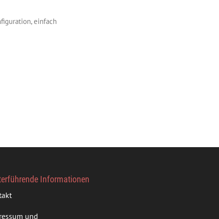
figuration, einfach
terführende Informationen
takt
ressum und