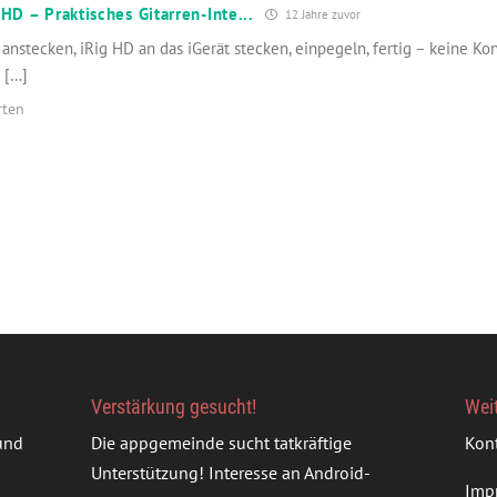
 HD – Praktisches Gitarren-Inte...
12 Jahre zuvor
 anstecken, iRig HD an das iGerät stecken, einpegeln, fertig – keine Kon
 […]
rten
Verstärkung gesucht!
Wei
rund
Die appgemeinde sucht tatkräftige
Kon
Unterstützung! Interesse an Android-
Imp