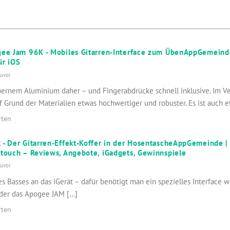
gee Jam 96K - Mobiles Gitarren-Interface zum ÜbenAppGemeinde 
ür iOS
zuvor
lbernem Aluminium daher – und Fingerabdrücke schnell inklusive. Im V
uf Grund der Materialien etwas hochwertiger und robuster. Es ist auch 
rten
 - Der Gitarren-Effekt-Koffer in der HosentascheAppGemeinde |
 touch – Reviews, Angebote, iGadgets, Gewinnspiele
zuvor
es Basses an das iGerät – dafür benötigt man ein spezielles Interface w
der das Apogee JAM […]
rten