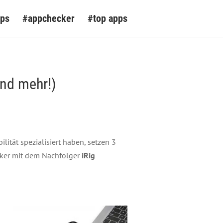
pps
#appchecker
#top apps
und mehr!)
ität spezialisiert haben, setzen 3
iker mit dem Nachfolger
iRig