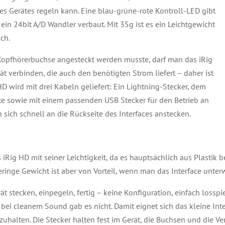
des Gerätes regeln kann. Eine blau-grüne-rote Kontroll-LED gibt
t ein 24bit A/D Wandler verbaut. Mit 35g ist es ein Leichtgewicht
ch.
opfhörerbuchse angesteckt werden musste, darf man das iRig
t verbinden, die auch den benötigten Strom liefert – daher ist
HD wird mit drei Kabeln geliefert: Ein Lightning-Stecker, dem
äte sowie mit einem passenden USB Stecker für den Betrieb an
 sich schnell an die Rückseite des Interfaces anstecken.
Rig HD mit seiner Leichtigkeit, da es hauptsächlich aus Plastik 
ringe Gewicht ist aber von Vorteil, wenn man das Interface unte
ät stecken, einpegeln, fertig – keine Konfiguration, einfach losspi
ei cleanem Sound gab es nicht. Damit eignet sich das kleine Inte
zuhalten. Die Stecker halten fest im Gerät, die Buchsen und die V