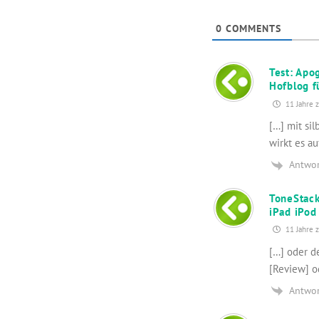
0
COMMENTS
Test: Apo
Hofblog f
11 Jahre 
[…] mit si
wirkt es a
Antwo
ToneStack
iPad iPod
11 Jahre 
[…] oder d
[Review] o
Antwo