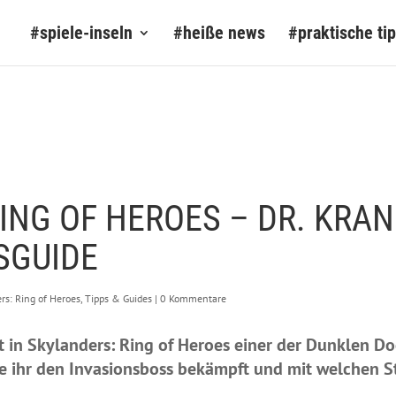
#spiele-inseln
#heiße news
#praktische ti
ING OF HEROES – DR. KRA
SGUIDE
rs: Ring of Heroes
,
Tipps & Guides
|
0 Kommentare
st in Skylanders: Ring of Heroes einer der Dunklen Do
ie ihr den Invasionsboss bekämpft und mit welchen St