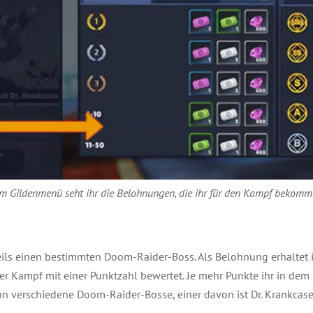
Im Gildenmenü seht ihr die Belohnungen, die ihr für den Kampf bekomm
ils einen bestimmten Doom-Raider-Boss. Als Belohnung erhaltet ih
r Kampf mit einer Punktzahl bewertet. Je mehr Punkte ihr in dem K
n verschiedene Doom-Raider-Bosse, einer davon ist Dr. Krankcase