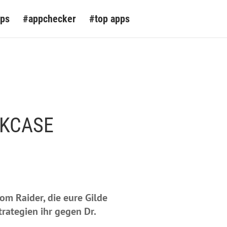
pps
#appchecker
#top apps
NKCASE
om Raider, die eure Gilde
rategien ihr gegen Dr.