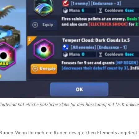
hirlwind hat etliche nützliche Skills für den Bosskampf mit Dr. Krankca
e Runen. Wenn ihr mehrere Runen des gleichen Elements angelegt 