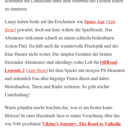
Schönheit der Landschaft unter dem Sternbild des Großen Bären
zu sinnieren.
Space Age
Lange haben beide auf das Erscheinen von
[
App
Store
] gewartet, doch nur kurz währte die Spielfreude. Das
Abenteuer verkommt schnell zu einem schlecht bedienbaren
Action-Titel. Da hilft auch die wundervolle Pixeloptik und der
feine Humor nicht weiter. Die simplen Gemüter der beiden
OffRoad
frierenden Abenteurer sind allerdings voller Lob für
Legends 2
[
App Store
] bei dem Spieler mit riesigen PS-Monstern
und ordentlich Gas über hügelige Pisten düsen und dabei
Motorhauben, Türen und Räder verlieren. So geht seichte
Unterhaltung!
Warm gelaufen macht Joachim das, was er am besten kann:
Motzen! In einer Hasstirade lässt er seiner Verachtung über das
Viking’s Journey: The Road to Valhalla
von Tobi geschätzte