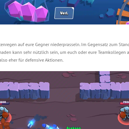
etenregen auf eure Gegner niederprasseln. Im Gegensatz zum Standa
haden kann sehr nützlich sein, um euch oder eure Teamkollegen a
 also eher für defensive Aktionen.