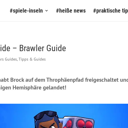
#spiele-inseln
#heiße news
#praktische ti
ide – Brawler Guide
ars Guides
,
Tipps & Guides
habt Brock auf dem Throphäenpfad freigeschaltet un
higen Hemisphäre gelandet!