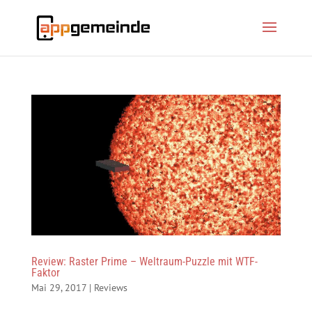
Review: Raster Prime – Weltraum-Puzzle mit WTF-
Faktor
Mai 29, 2017
|
Reviews